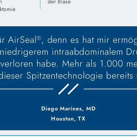
n
der Blase
ktomie
ür AirSeal
, denn es hat mir ermög
®
ei niedrigerem intraabdominalem D
 verloren habe. Mehr als 1.000 me
 dieser Spitzentechnologie bereits 
Diego Marines, MD
Houston, TX