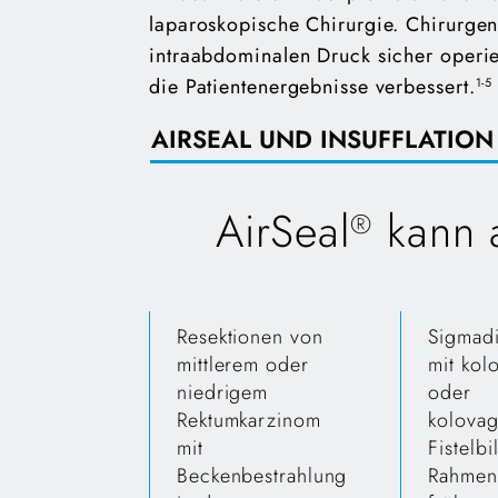
laparoskopische Chirurgie. Chirurge
intraabdominalen Druck sicher operi
die Patientenergebnisse verbessert.
1-5
AIRSEAL UND INSUFFLATION
AirSeal
kann a
®
Resektionen von
Sigmadiv
mittlerem oder
mit kol
niedrigem
oder
Rektumkarzinom
kolovag
mit
Fistelb
Beckenbestrahlung
Rahmen