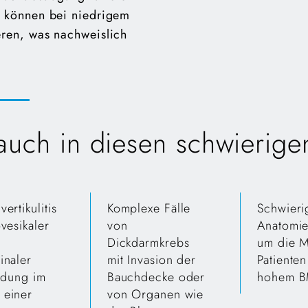
n können bei niedrigem
eren, was nachweislich
uch in diesen schwierigen
ertikulitis
Komplexe Fälle
Schwieri
ovesikaler
von
Anatomie
Dickdarmkrebs
um die M
inaler
mit Invasion der
Patienten
ildung im
Bauchdecke oder
hohem B
 einer
von Organen wie