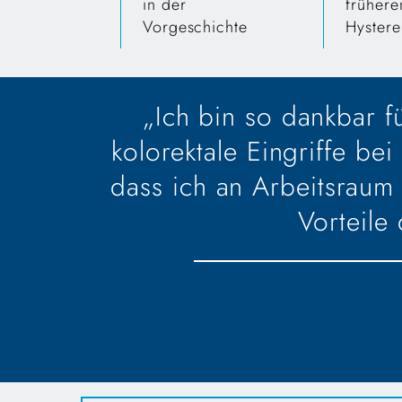
in der
frühere
Vorgeschichte
Hystere
„Ich bin so dankbar f
kolorektale Eingriffe b
dass ich an Arbeitsraum
Vorteile