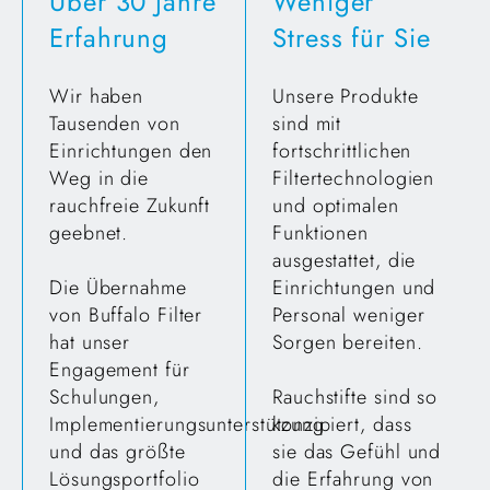
Über 30 Jahre
Weniger
Erfahrung
Stress für Sie
Wir haben
Unsere Produkte
Tausenden von
sind mit
Einrichtungen den
fortschrittlichen
Weg in die
Filtertechnologien
rauchfreie Zukunft
und optimalen
geebnet.
Funktionen
ausgestattet, die
Die Übernahme
Einrichtungen und
von Buffalo Filter
Personal weniger
hat unser
Sorgen bereiten.
Engagement für
Schulungen,
Rauchstifte sind so
Implementierungsunterstützung
konzipiert, dass
und das größte
sie das Gefühl und
Lösungsportfolio
die Erfahrung von