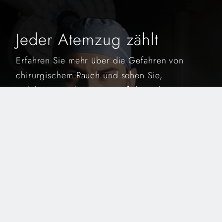
Jeder Atemzug zählt
Erfahren Sie mehr über die Gefahren von
chirurgischem Rauch und sehen Sie,
welche Auswirkungen er auf das Leben
hat.
Werfen Sie einen spannenden Blick auf
die Daten und stellen Sie sich die Lösung
für das chirurgische Rauchmanagement
vor.
Die Wahl liegt in Ihren Händen.
JEDER ATEMZUG