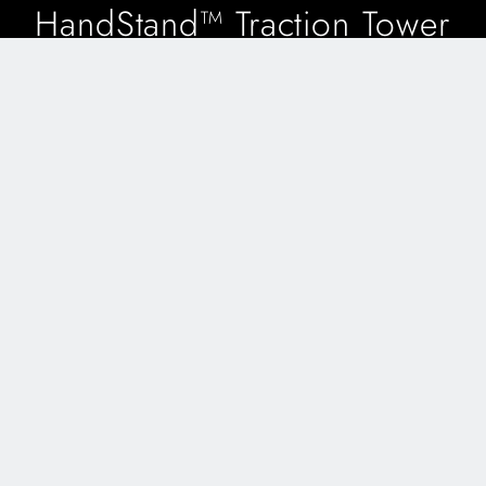
HandStand™ Traction Tower
Verbesserte Wendigkeit, sterile Umreifungen
und intuitiver Aufbau für Handgelenk-
Arthroskopien
ERFAHREN SIE MEHR
Ein komplettes Portfolio