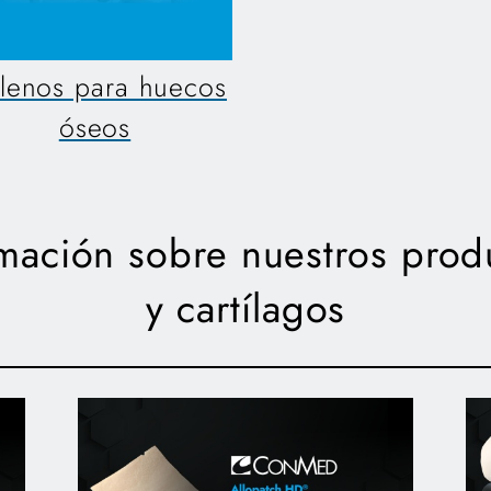
llenos para huecos
óseos
ación sobre nuestros produ
y cartílagos