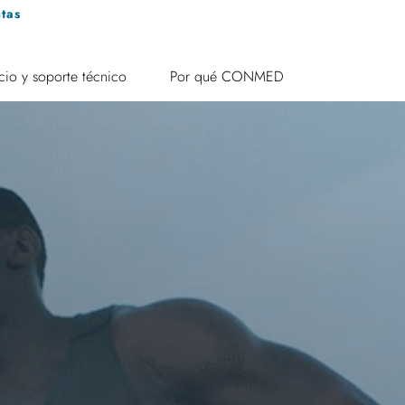
tas
cio y soporte técnico
Por qué CONMED