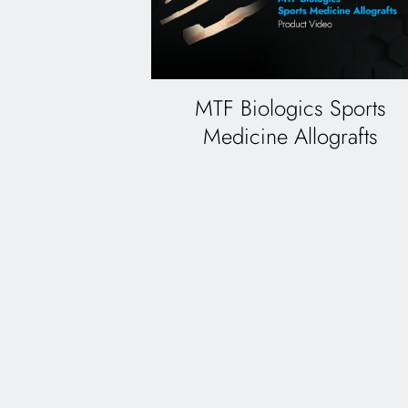
MTF Biologics Sports
Medicine Allografts
¿La fuerza neu
estorba en la 