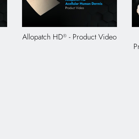
Allopatch HD
- Product Video
®
P
mática le
mano?