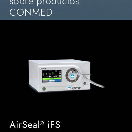
sobre productos
CONMED
AirSeal
iFS
®