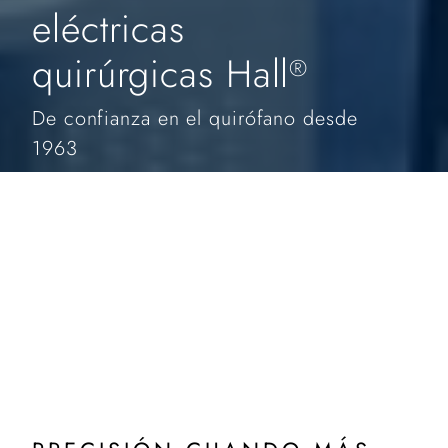
eléctricas
quirúrgicas Hall
®
De confianza en el quirófano desde
1963