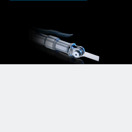
Sistema eléctrico para
huesos pequeños
Micropower+™